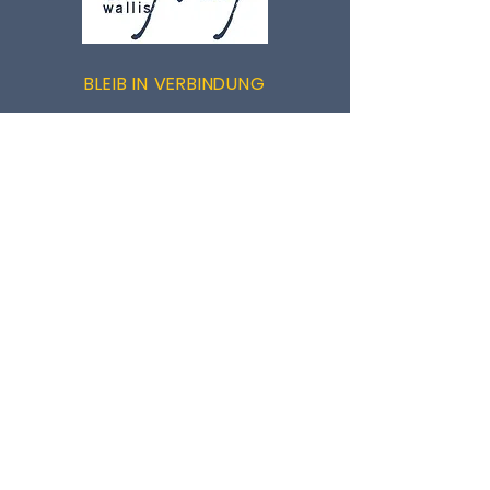
BLEIB IN VERBINDUNG
Facebook
LinkedIn
Kursanmeldung für Berufsbildner
KONTAKTIEREN
CIFC Valais / IGKG Wallis
c/o Bureau des Métiers
Rue de la Dixence 20
1950 Sion
Tel: +41
27/327 51 06
CIFC@bmvs.ch