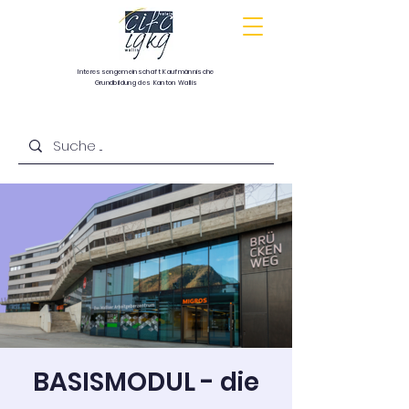
Interessengemeinschaft
Kaufmännische
Grundbildung
des Kanton Wallis
Communauté d’intérêts pour la formation
commerciale de base du canton du Valais
BASISMODUL - die