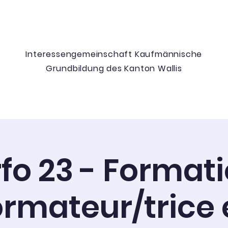
Communauté d’intérêts pour la formation
commerciale de base du canton du Valais
Interessengemeinschaft
Kaufmännische
Grundbildung
des Kanton Wallis
FZ
Dokumente
Berufsbil
fo 23 - Format
ormateur/trice 