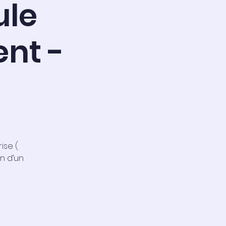
ule
nt -
ise (
on d’un