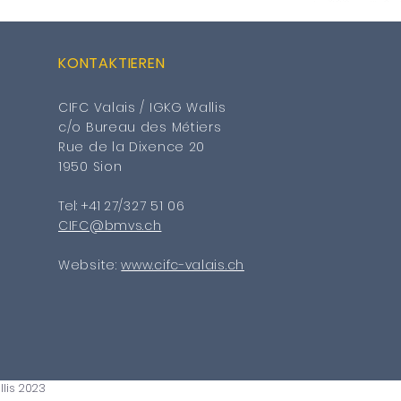
KONTAKTIEREN
CIFC Valais / IGKG Wallis
c/o Bureau des Métiers
Rue de la Dixence 20
1950 Sion
Tel: +41
27/327 51 06
CIFC@bmvs.ch
Website:
www.cifc-valais.ch
llis 2023