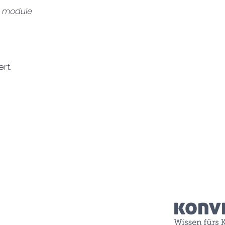
e module
rt.