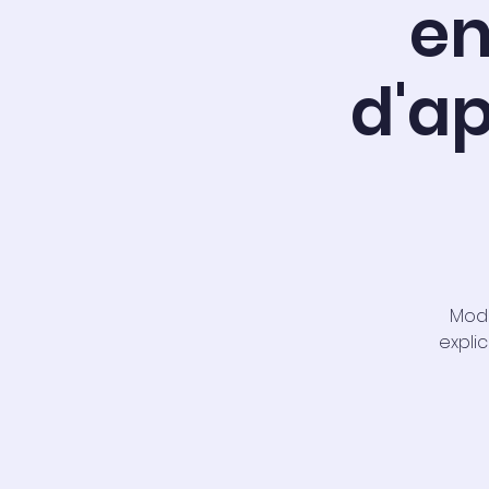
en
d'a
Modu
explic