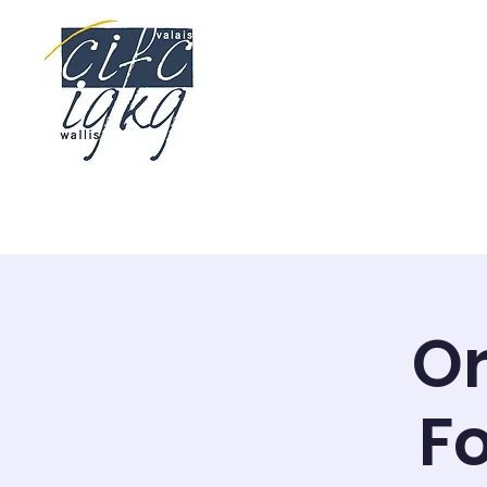
Start
Kaufleute E
Or
F