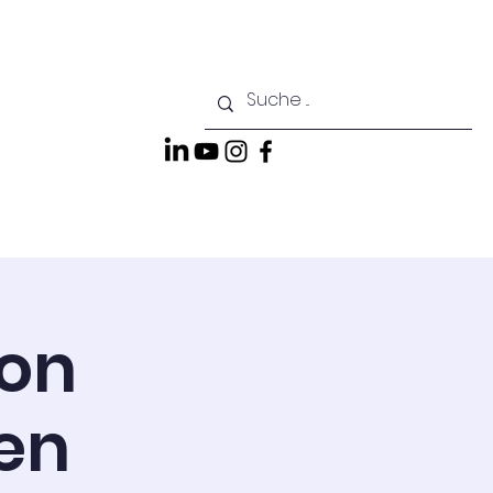
dende
Kontakt
ion
en