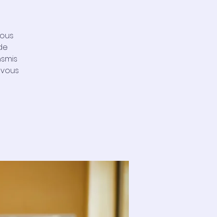
vous
de
nsmis
 vous