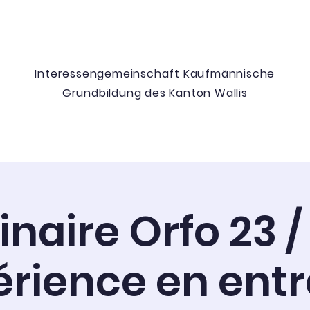
Communauté d’intérêts pour la formation
commerciale de base du canton du Valais
Interessengemeinschaft
Kaufmännische
Grundbildung
des Kanton Wallis
FZ
Dokumente
Berufsbil
naire Orfo 23 /
érience en entr