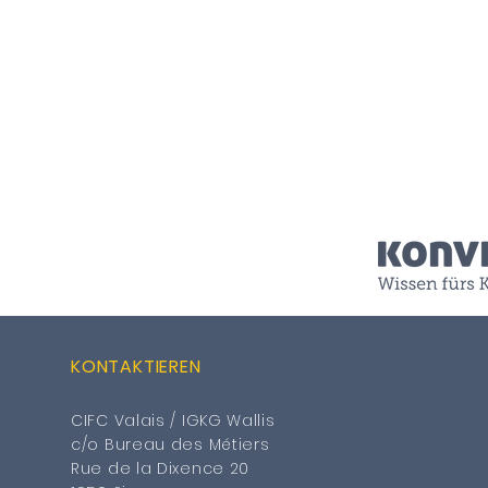
KONTAKTIEREN
CIFC Valais / IGKG Wallis
c/o Bureau des Métiers
Rue de la Dixence 20