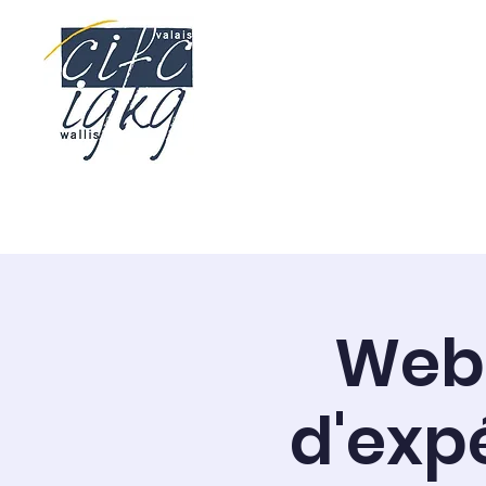
Start
Kaufleute E
Webi
d'exp