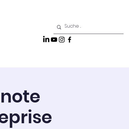
dende
Kontakt
 note
eprise