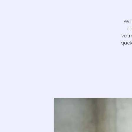
Web
a
votr
quel