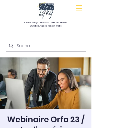
Interessengemeinschaft
Kaufmännische
Grundbildung
des Kanton Wallis
Communauté d’intérêts pour la formation
commerciale de base du canton du Valais
Webinaire Orfo 23 /