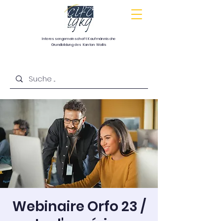
Interessengemeinschaft
Kaufmännische
Grundbildung
des Kanton Wallis
Communauté d’intérêts pour la formation
commerciale de base du canton du Valais
Webinaire Orfo 23 /