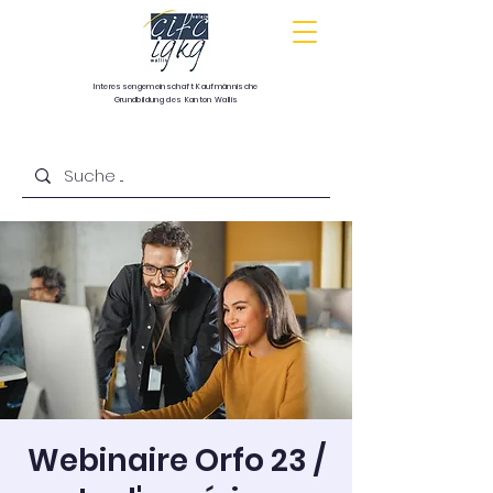
Interessengemeinschaft
Kaufmännische
Grundbildung
des Kanton Wallis
Communauté d’intérêts pour la formation
commerciale de base du canton du Valais
Webinaire Orfo 23 /