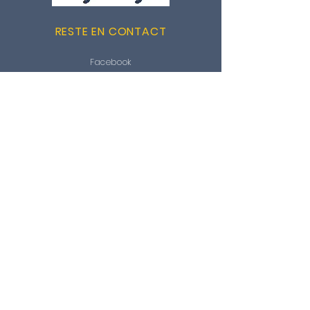
RESTE EN CONTACT
Facebook
Instagram
LinkedIn
KONTAKTIEREN
CIFC Valais / IGKG Wallis
c/o Bureau des Métiers
Rue de la Dixence 20
Case postale 141
1951 Sion
Tel : +41
2
7 /
327 51 06