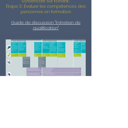
Screencast sur Konvink :
Étape 3 : Évaluer les compétences des
personnes en formation
Guide de discussion "Entretien de
qualification"
Programme CIE Employé(e)s de
commerce CFC
Contrôle des compétences CIE -
Dispositions relatives au traitement
des tests de certification