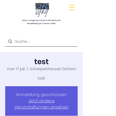
Interessengemeinschaft
Kaufmännische
Grundbildung
des Kanton Wallis
Communauté d’intérêts pour la formation
commerciale de base du canton du Valais
test
mer. 17 juil.
  |  
Scherpenheuvel-Zichem
test
Anmeldung geschlossen
Jetzt andere
Veranstaltungen ansehen