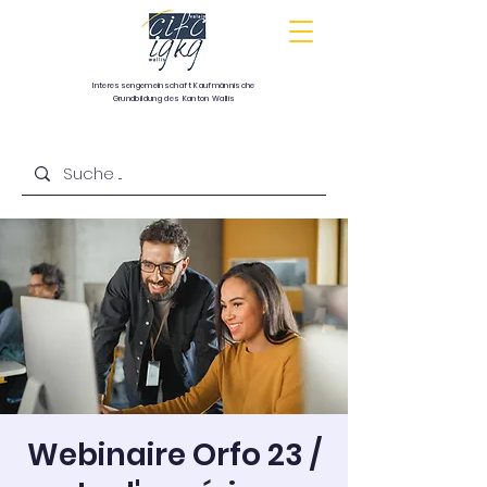
Interessengemeinschaft
Kaufmännische
Grundbildung
des Kanton Wallis
Communauté d’intérêts pour la formation
commerciale de base du canton du Valais
Webinaire Orfo 23 /