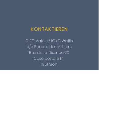
KONTAKTIEREN
CIFC Valais / IGKG Wallis
c/o Bureau des Métiers
Rue de la Dixence 20
Case postale 141
1951 Sion
Tel : +41
2
7 /
327 51 06
Fax :: +41
27 /
327 51 80
CIFC@bureaudesmetiers.ch
Website:
www.cifc-valais.ch