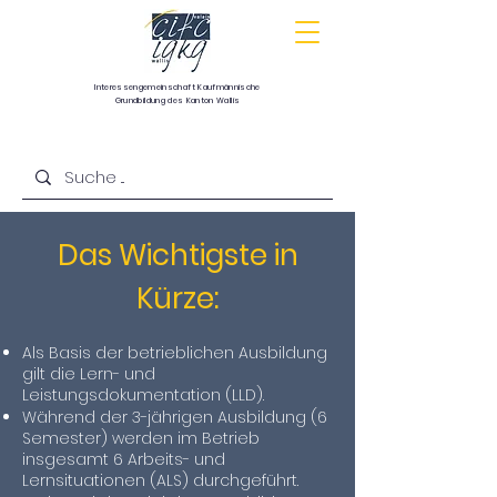
Interessengemeinschaft
Kaufmännische
Grundbildung
des Kanton Wallis
Communauté d’intérêts pour la formation
commerciale de base du canton du Valais
Das Wichtigste in
Kürze:
Als Basis der betrieblichen Ausbildung
gilt die Lern- und
Leistungsdokumentation (LLD).
Während der 3-jährigen Ausbildung (6
Semester) werden im Betrieb
insgesamt 6 Arbeits- und
Lernsituationen (ALS) durchgeführt.