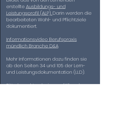
erstellte
Ausbildungs- und
Leistungsprofil (ALP).
Darin werden die
bearbeiteten Wahl- und Pflichtziele
dokumentiert.
Informationsvideo Berufspraxis
mündlich Branche D&A
Mehr Informationen dazu finden sie
ab den Seiten 34 und 105 der Lern-
und Leistungsdokumentation (LLD).
Bitte beachten beim ausfüllen der
ALP:
Kriterienkatalog_DA-de
Berufspraxis schriftlich
Zur optimalen Vorbereitung auf die
schriftliche betriebliche
Lehrabschlussprüfung sind auf der
Internetseite der
IGKG Schweiz
drei