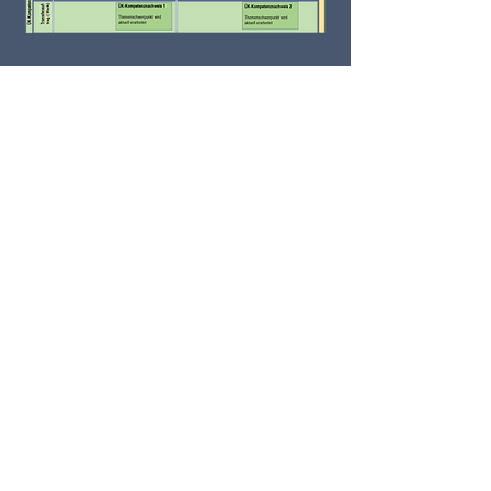
ÜK Programm Kaufleute EBA
Nationaler Lehrplan
Berufsfachschule
Kauffrau/Kaufmann EBA inkl.
Programm für die Fremdsprachen
- 1. Lehrjahr
Nationaler Lehrplan
Berufsfachschule
Kauffrau/Kaufmann EBA inkl.
Programm für die Fremdsprachen
- 2. Lehrjahr
Nationaler Lehrplan