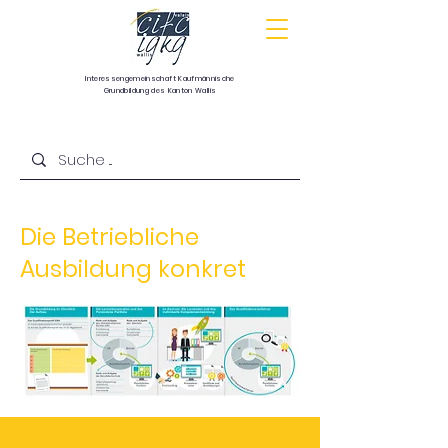
Interessengemeinschaft
Kaufmännische
Grundbildung
des Kanton Wallis
Communauté d’intérêts pour la formation
commerciale de base du canton du Valais
Die Betriebliche
Ausbildung konkret